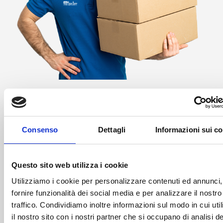
Scegli BLL: Business, Logistics,
Consenso
Dettagli
Informazioni sui c
Linking
BLL si prende cura di ogni consegna in ogni minimo
Questo sito web utilizza i cookie
dettaglio. Perché la rapidità porta risultati solo se
accompagnata da efficienza e affidabilità. E, in questo,
Utilizziamo i cookie per personalizzare contenuti ed annunci,
BLL non teme confronti. La nostra realtà può infatti
fornire funzionalità dei social media e per analizzare il nostro
contare su servizi personalizzati (anche negli orari di
traffico. Condividiamo inoltre informazioni sul modo in cui uti
ritiro e consegna), la più moderna tecnologia al
il nostro sito con i nostri partner che si occupano di analisi de