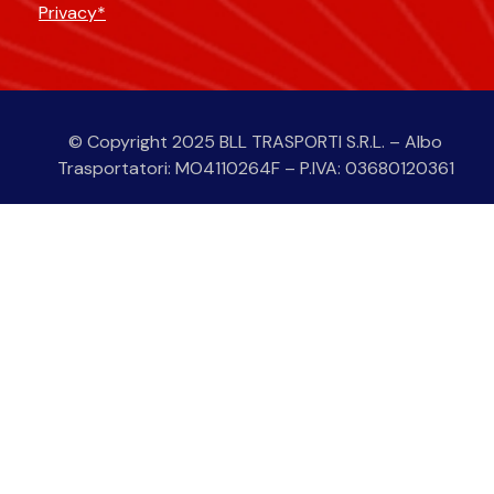
Privacy*
Alternative:
© Copyright 2025 BLL TRASPORTI S.R.L. – Albo
Trasportatori: MO4110264F – P.IVA: 03680120361