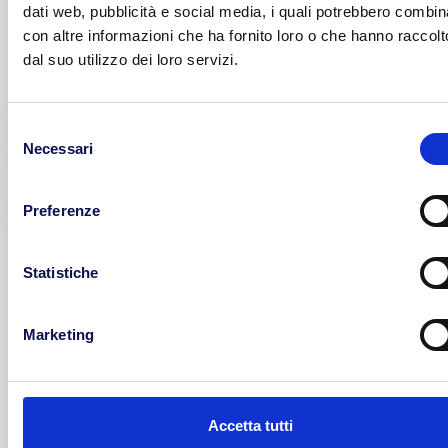
servizio dei nostri clienti, staff e autisti dipendenti
dati web, pubblicità e social media, i quali potrebbero combin
qualificati e costantemente formati. In sintesi, solo il
con altre informazioni che ha fornito loro o che hanno raccolt
meglio per ogni esigenza B2B.
dal suo utilizzo dei loro servizi.
Selezione
Necessari
del
consenso
Preferenze
Statistiche
Marketing
Accetta tutti