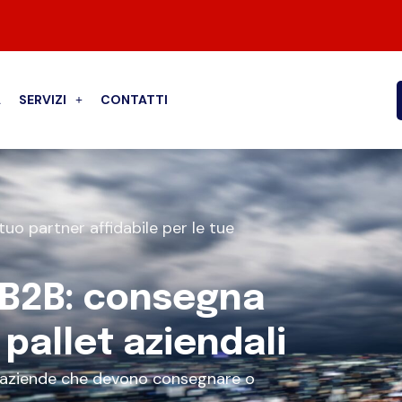
A
SERVIZI
CONTATTI
tuo partner affidabile per le tue
 B2B: consegna
 pallet aziendali
e aziende che devono consegnare o