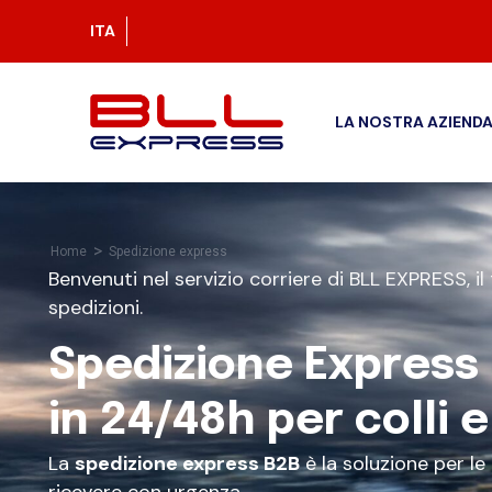
ITA
LA NOSTRA AZIEND
>
Home
Spedizione express
Benvenuti nel servizio corriere di BLL EXPRESS, il 
spedizioni.
Spedizione Express
in 24/48h per colli e
La
spedizione express B2B
è la soluzione per l