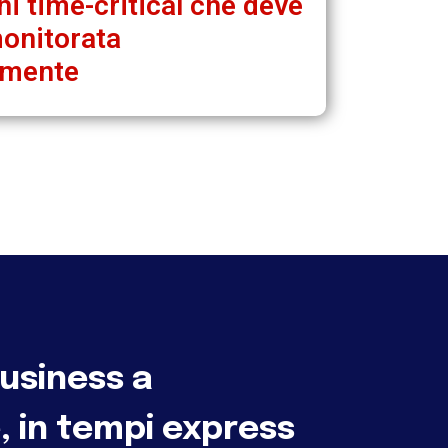
i time-critical che deve
onitorata
emente
business a
, in tempi express