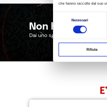
che hanno raccolto dal suo uti
Selezione
Necessari
del
Non hai trovato
consenso
Dai uno sguardo al nostro
Servi
Rifiuta
E