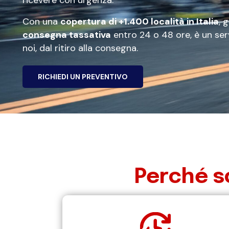
ricevere con urgenza.
Con una
copertura di +1.400 località in Italia
, 
consegna tassativa
entro 24 o 48 ore, è un ser
noi, dal ritiro alla consegna.
RICHIEDI UN PREVENTIVO
Perché s