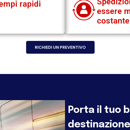
Spedizion
empi rapidi
essere m
costant
RICHIEDI UN PREVENTIVO
Porta il tuo 
destinazione