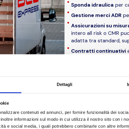
Sponda idraulica
per ca
Gestione merci ADR
per
Assicurazioni su misur
intero all risk o CMR puo
adatta tra standard, sup
Contratti continuativi
e
Manager dedicato
Hai bisogno di costi d
Rivolgiti al nostro ser
Dettagli
RICHIEDI UN PREVENTIVO
ookie
nalizzare contenuti ed annunci, per fornire funzionalità dei socia
inoltre informazioni sul modo in cui utilizza il nostro sito con i 
icità e social media, i quali potrebbero combinarle con altre inform