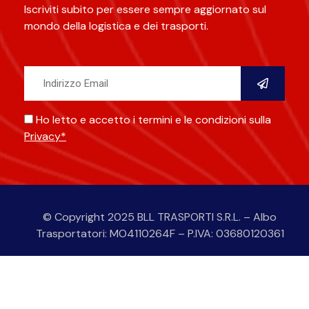
Iscriviti subito per essere sempre aggiornato sul
mondo della logistica e dei trasporti.
Ho letto e accetto i termini e le condizioni sulla
Privacy*
Alternative:
© Copyright 2025 BLL TRASPORTI S.R.L. – Albo
Trasportatori: MO4110264F – P.IVA: 03680120361