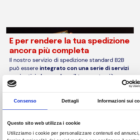
E per rendere la tua spedizione
ancora più completa
Il nostro servizio di spedizione standard B2B
può essere
integrato con una serie di servizi
aggiuntivi che rendono il trasporto più
semplice, sicuro e su misura.
Sponda idraulica
per carichi e scarichi in
Consenso
Dettagli
Informazioni sui c
sicurezza
Gestione merci ADR
per spedizioni di
Questo sito web utilizza i cookie
materiali pericolosi
Utilizziamo i cookie per personalizzare contenuti ed annunci,
Assicurazioni su misura
: standard,