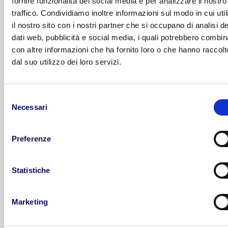
fornire funzionalità dei social media e per analizzare il nostro
supplementare, a valore intero all risk o CMR
traffico. Condividiamo inoltre informazioni sul modo in cui uti
puoi scegliere la copertura assicurativa più
il nostro sito con i nostri partner che si occupano di analisi de
adatta tra standard, supplementare o all risk
dati web, pubblicità e social media, i quali potrebbero combin
a valore intero.
con altre informazioni che ha fornito loro o che hanno raccolt
dal suo utilizzo dei loro servizi.
Contratti continuativi
e assistenza diretta
con un Client Manager dedicato
Selezione
Se invece la tua azienda ha bisogno di
servizi
Necessari
del
logistici ancora più avanzati
, puoi contare
consenso
anche su:
Preferenze
Trasporto espresso
Trasporto dedicato
Statistiche
Trasporto ADR per materiali pericolosi
Marketing
Trasporti di linea internazionali per traffici da
e per Turchia, UK, Grecia e Malta.