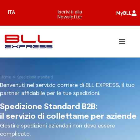
Iscriviti alla
ITA
MyBLL
Newsletter
>
Home
Spedizione standard
Benvenuti nel servizio corriere di BLL EXPRESS, il tuo
partner affidabile per le tue spedizioni.
Spedizione Standard B2B:
il servizio di collettame per aziende
Gestire spedizioni aziendali non deve essere
complicato.