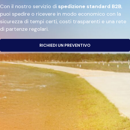
Con il nostro servizio di
spedizione standard B2B
,
puoi spedire o ricevere in modo economico con la
sicurezza di tempi certi, costi trasparenti e una rete
di partenze regolari.
RICHIEDI UN PREVENTIVO