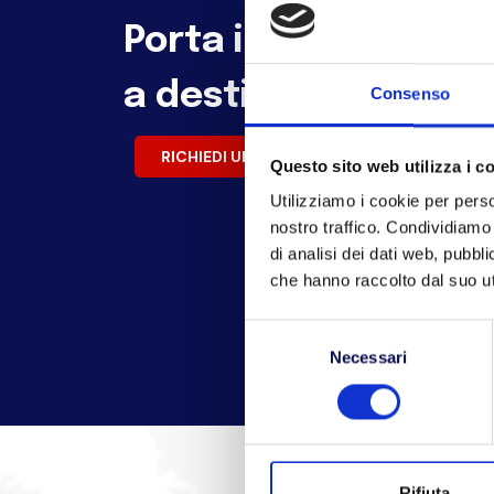
Porta il tuo busines
a destinazione
Consenso
RICHIEDI UN PREVENTIVO
PREN
Questo sito web utilizza i c
Utilizziamo i cookie per perso
nostro traffico. Condividiamo 
di analisi dei dati web, pubbl
che hanno raccolto dal suo uti
Selezione
Necessari
del
consenso
Rifiuta