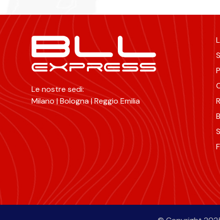
L
S
P
C
Le nostre sedi:
Milano | Bologna | Reggio Emilia
R
B