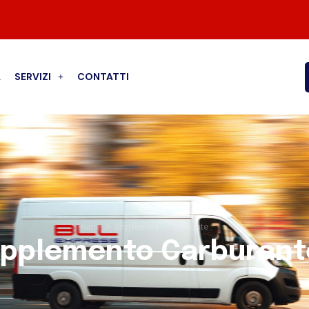
A
SERVIZI
CONTATTI
>
Home
Supplemento Carburante
pplemento Carburant