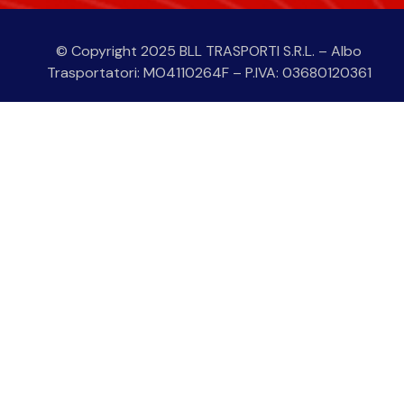
© Copyright 2025 BLL TRASPORTI S.R.L. – Albo
Trasportatori: MO4110264F – P.IVA: 03680120361