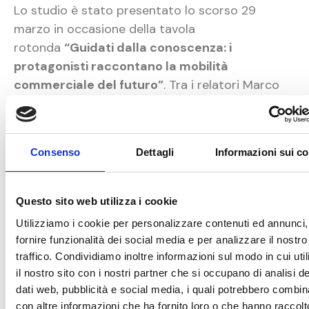
Lo studio è stato presentato lo scorso 29
marzo in occasione della tavola
rotonda
“Guidati dalla conoscenza: i
protagonisti raccontano la mobilità
commerciale del futuro”
. Tra i relatori Marco
Federzoni, Sales Director Italia di Bridgestone
Mobility Solutions, Patrizio Ricci, Presidente
Nazionale CNA Fita e Vice Presidente del
Consenso
Dettagli
Informazioni sui c
Comitato Centrale per l’Albo Nazionale degli
Autotrasportatori, e Anna Zannino, CEO di Kaos
Marketing.
Questo sito web utilizza i cookie
Utilizziamo i cookie per personalizzare contenuti ed annunci,
«Questo studio ha fatto emergere un quadro
fornire funzionalità dei social media e per analizzare il nostro
interessante e fornito diversi spunti di
traffico. Condividiamo inoltre informazioni sul modo in cui uti
riflessione. C’è molto da fare per un settore,
il nostro sito con i nostri partner che si occupano di analisi de
come quello dell’ultimo miglio, caratterizzato da
dati web, pubblicità e social media, i quali potrebbero combin
molte evoluzioni e oggetto di non poche
con altre informazioni che ha fornito loro o che hanno raccolt