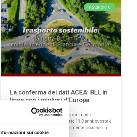
TRASPORTO
La conferma dei dati ACEA: BLL in
linea con i migliori d’Europa
Una flotta giovane per rispondere in modo
sostenibile alle sfide del trasporto 11,8 anni: questa è
l’età media delle auto che attualmente circolano in
Informazioni sui cookie
Europa.