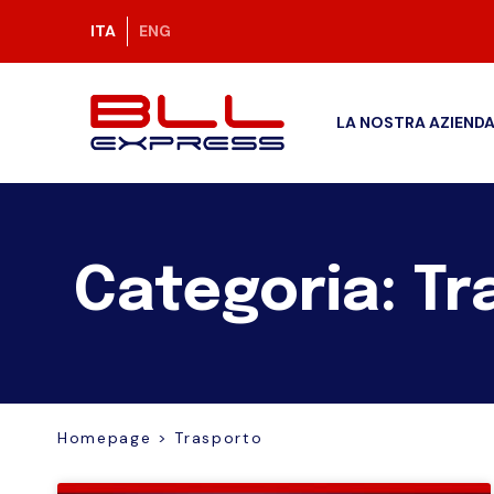
ITA
ENG
LA NOSTRA AZIEND
Categoria: Tr
Homepage
>
Trasporto