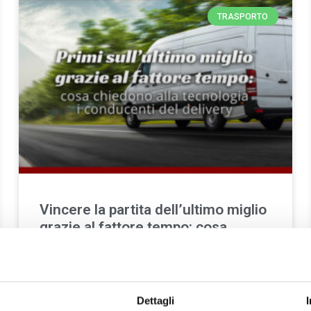
TRASPORTO
Vincere la partita dell’ultimo miglio
grazie al fattore tempo: cosa
chiedono alla tecnologia i
conducenti del delivery
È il tempo la risorsa più preziosa per i conducenti del
Dettagli
delivery. Lo rivela una survey tra i driver di mezzi