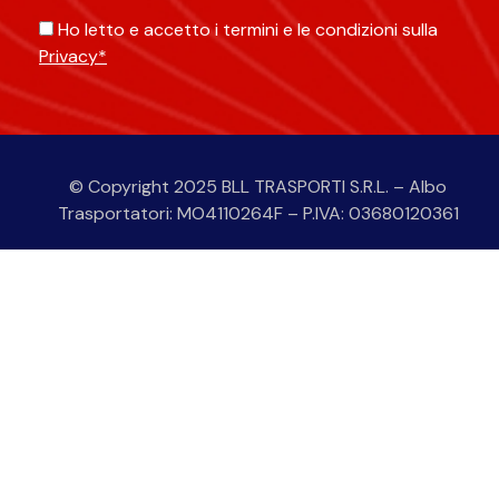
Ho letto e accetto i termini e le condizioni sulla
Privacy*
Alternative:
© Copyright 2025 BLL TRASPORTI S.R.L. – Albo
Trasportatori: MO4110264F – P.IVA: 03680120361