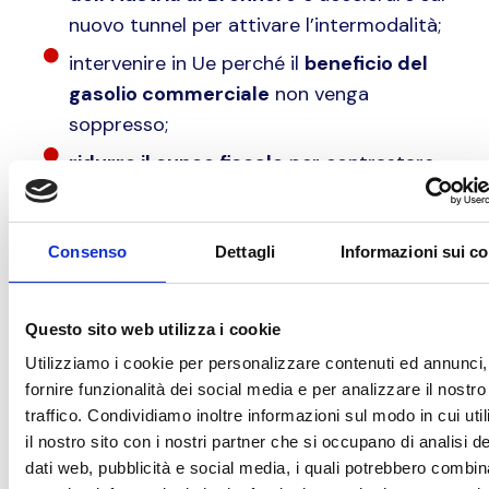
nuovo tunnel per attivare l’intermodalità;
intervenire in Ue perché il
beneficio del
gasolio commerciale
non venga
soppresso;
ridurre il cuneo fiscale
per contrastare
la
carenza di autisti
;
sottoporre a revisione i
divieti di
Consenso
Dettagli
Informazioni sui c
circolazione.
Nel suo intervento,
il presidente di
Confrasporto Paolo Uggè
ha fatto appello alle
Questo sito web utilizza i cookie
“
tre esse
”: “
sostenibilità, sicurezza data dal
Utilizziamo i cookie per personalizzare contenuti ed annunci,
rispetto delle regole, sistema logistico
. Senza
fornire funzionalità dei social media e per analizzare il nostro
traffico. Condividiamo inoltre informazioni sul modo in cui uti
un sistema logistico che funzioni e necessita di
il nostro sito con i nostri partner che si occupano di analisi de
infrastrutture, accessibilità, integrazione delle
dati web, pubblicità e social media, i quali potrebbero combin
varie modalità e permeabilità noi non riusciremo