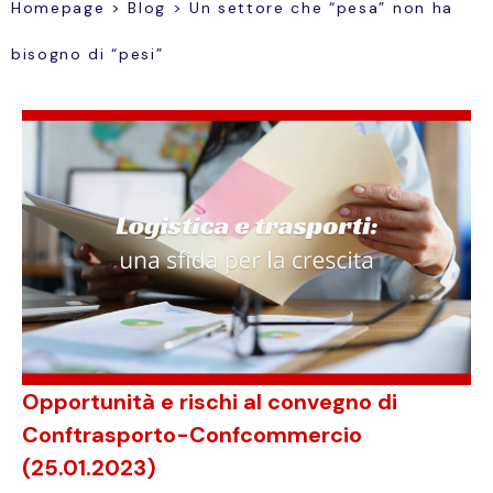
Homepage
>
Blog
>
Un settore che “pesa” non ha
bisogno di “pesi”
Opportunità e rischi al convegno di
Conftrasporto-Confcommercio
(25.01.2023)