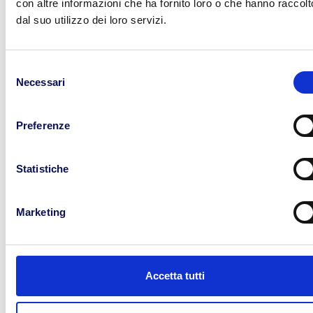
con altre informazioni che ha fornito loro o che hanno raccolt
a far compiere passi in avanti al nostro paese.”
dal suo utilizzo dei loro servizi.
Selezione
Necessari
del
consenso
Cerca
Preferenze
Statistiche
Marketing
Categorie
Trasporto
Accetta tutti