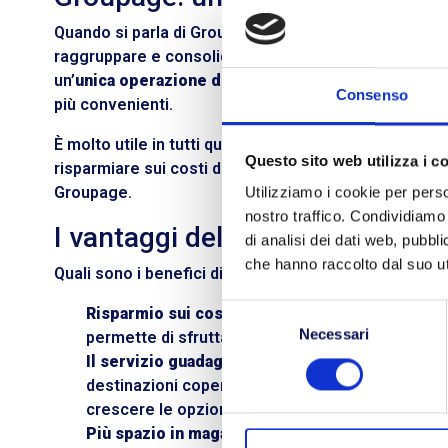
Quando si parla di
Groupage
si intende un particolare
raggruppare e consolidare
spedizioni provenienti da
un’
unica operazione di trasporto
, realizzata con un
Consenso
più convenienti.
È molto utile in tutti quei casi in cui non si hanno gra
Questo sito web utilizza i c
risparmiare sui costi di invio e ottimizzare il traspo
Groupage.
Utilizziamo i cookie per perso
nostro traffico. Condividiamo 
I vantaggi del Groupage
di analisi dei dati web, pubbl
che hanno raccolto dal suo uti
Quali sono i benefici di questa tecnica di spedizione
Selezione
Risparmio sui costi operativi
→ Condividere i co
Necessari
del
permette di sfruttare al massimo la sinergia tra
consenso
Il servizio guadagna qualità
→ La frequenza di s
destinazioni coperte. Il fatto che le aziende cond
crescere le opzioni di trasporto e quindi la fless
Più spazio in magazzino
→ Il consolidamento de