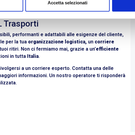
magazzino, ma anche nei rimorchi degli automezzi e nei
Accetta selezionati
 Trasporti
ibili, performanti e adattabili alle esigenze del cliente,
le per la tua
organizzazione logistica,
un
corriere
uoi ritiri. Non ci fermiamo mai, grazie a un’
efficiente
oni in tutta
Italia
.
ivolgersi a un corriere esperto.
Contatta
una delle
aggiori informazioni. Un nostro operatore ti risponderà
lizzata.