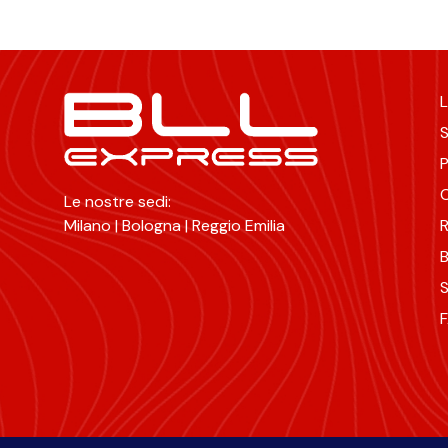
L
S
P
C
Le nostre sedi:
Milano | Bologna | Reggio Emilia
R
B