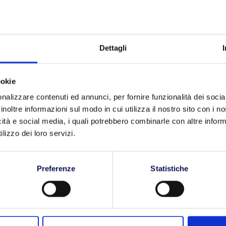
 tipo di
soluzione di trasporto
che prevede di
 partite di clienti diversi
di uno stesso paese in
 unico mezzo e allo scopo di ottenere tariffe di trasporto
Dettagli
ndi quantitativi di
merci da spedire.
Ecco allora che, per
ookie
rto, è consigliato effettuare una spedizione in modalità
nalizzare contenuti ed annunci, per fornire funzionalità dei socia
inoltre informazioni sul modo in cui utilizza il nostro sito con i 
icità e social media, i quali potrebbero combinarle con altre inform
lizzo dei loro servizi.
?
sti di spedizione e di stoccaggio con clienti diversi
Preferenze
Statistiche
 imprese;
pedizione aumenta, come anche la quantità di rotte e
ividono lo stesso obiettivo, inoltre, contribuisce a far
ibilità del Groupage;
lle merci consente di massimizzare lo spazio occupato,