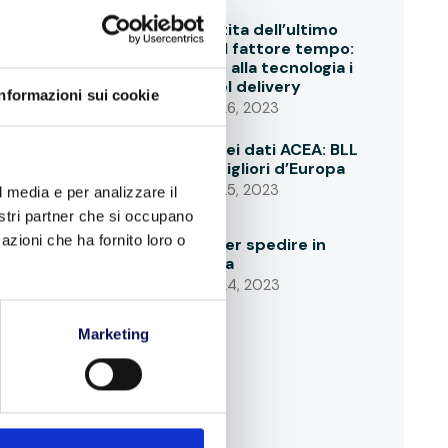
Vincere la partita dell’ultimo
miglio grazie al fattore tempo:
cosa chiedono alla tecnologia i
conducenti del delivery
Informazioni sui cookie
SETTEMBRE 26, 2023
La conferma dei dati ACEA: BLL
in linea con i migliori d’Europa
SETTEMBRE 25, 2023
l media e per analizzare il
nostri partner che si occupano
azioni che ha fornito loro o
Informazioni per spedire in
tutta sicurezza
SETTEMBRE 24, 2023
Marketing