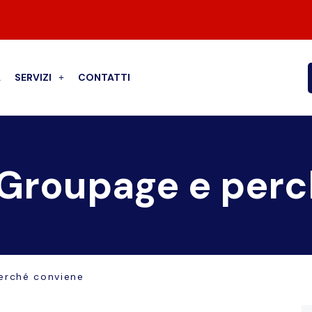
A
SERVIZI
CONTATTI
a Groupage e per
erché conviene