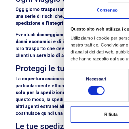
Oggigiorno
trasportare merci
è un’attività fondame
Consenso
una serie di rischi che, se non calcolati e prevenut
spedizione
e l’
integrità dei prodotti.
Questo sito web utilizza i c
Eventuali
danneggiamenti
, causati da urti, furti o e
Utilizziamo i cookie per perso
danni economici e di immagine.
Le merci devono ess
nostro traffico. Condividiamo 
loro trasporto che deve avvenire in sicurezza e sen
di analisi dei dati web, pubbl
clienti un
servizio di assicurazione
vantaggioso ed
che hanno raccolto dal suo uti
Proteggi le tue merci con BLL T
Selezione
La
copertura assicurativa sulle merci
che proponiamo
Necessari
del
particolarmente efficace, perché si fa
direttamente 
consenso
solo per la spedizione in questione.
Cosa significa
questo modo, la spedizione è assicurata in caso di av
altri agenti estranei alla volontà del trasportatore. 
costituisce quindi una scelta importante per mettersi 
Rifiuta
Le tue spedizioni in sicurezza