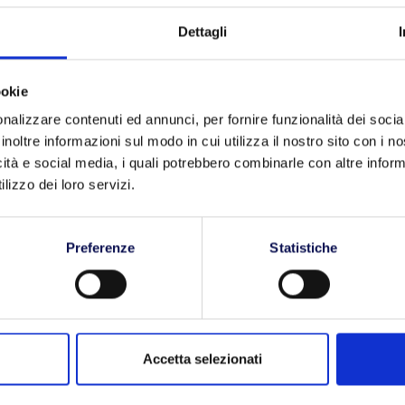
ntale per qualsiasi azienda. Purtroppo comporta anche
Dettagli
i, potrebbero compromettere l’
efficienza della
ookie
venti atmosferici imprevisti, rischiano di portare a ingenti
nalizzare contenuti ed annunci, per fornire funzionalità dei socia
ere sempre tutelate al meglio, soprattutto durante il
inoltre informazioni sul modo in cui utilizza il nostro sito con i 
za intoppi. Ecco perché
BLL Trasporti
offre ai suoi
icità e social media, i quali potrebbero combinarle con altre inform
 economico.
lizzo dei loro servizi.
rasporti
 ai nostri clienti si è rivelata nel tempo
Preferenze
Statistiche
con il vettore, senza dover stipulare una polizza e
 e che vantaggi può garantire? Semplicemente, in
aria della merce o parte di essa, a causa di incidenti o
Stipulare una copertura assicurativa della spedizione
al riparo dai pericoli a cui si espone il trasporto merci.
Accetta selezionati