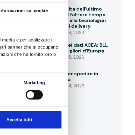
Vincere la partita dell’ultimo
Informazioni sui cookie
miglio grazie al fattore tempo:
cosa chiedono alla tecnologia i
conducenti del delivery
SETTEMBRE 26, 2023
l media e per analizzare il
La conferma dei dati ACEA: BLL
nostri partner che si occupano
in linea con i migliori d’Europa
azioni che ha fornito loro o
SETTEMBRE 25, 2023
Informazioni per spedire in
tutta sicurezza
Marketing
SETTEMBRE 24, 2023
Accetta tutti