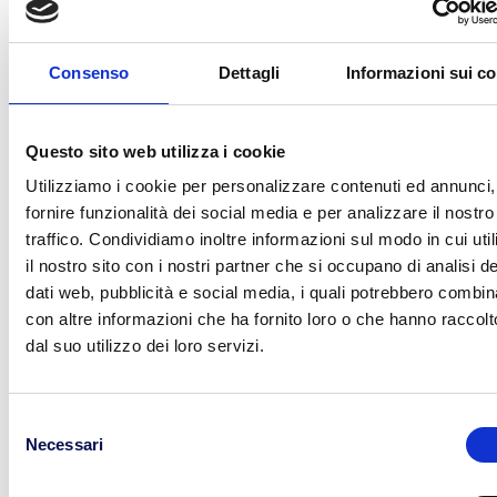
il resto del
Nord e Centro Italia.
Inoltre, con il
nostro
servizio espresso
la consegna delle merci
può avvenire
entro 24h o 48h dalla partenza.
Consenso
Dettagli
Informazioni sui c
Contattaci
per maggiori informazioni. Ti
risponderemo nel minor tempo possibile, con una
Questo sito web utilizza i cookie
proposta personalizzata e una soluzione di trasporto
Utilizziamo i cookie per personalizzare contenuti ed annunci,
idonea alle tue esigenze.
fornire funzionalità dei social media e per analizzare il nostro
traffico. Condividiamo inoltre informazioni sul modo in cui uti
il nostro sito con i nostri partner che si occupano di analisi de
dati web, pubblicità e social media, i quali potrebbero combin
con altre informazioni che ha fornito loro o che hanno raccolt
Cerca
dal suo utilizzo dei loro servizi.
Selezione
Necessari
del
consenso