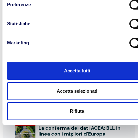
Preferenze
Categorie
Trasporto
Statistiche
Marketing
Notizie recenti
Un riconoscimento che ci rende
orgogliosi
Accetta tutti
SETTEMBRE 27, 2023
Vincere la partita dell’ultimo
Accetta selezionati
miglio grazie al fattore tempo:
cosa chiedono alla tecnologia i
conducenti del delivery
Rifiuta
SETTEMBRE 26, 2023
La conferma dei dati ACEA: BLL in
linea con i migliori d’Europa