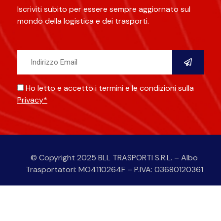
Iscriviti subito per essere sempre aggiornato sul
mondo della logistica e dei trasporti.
Ho letto e accetto i termini e le condizioni sulla
Privacy*
Alternative:
© Copyright 2025 BLL TRASPORTI S.R.L. – Albo
Trasportatori: MO4110264F – P.IVA: 03680120361