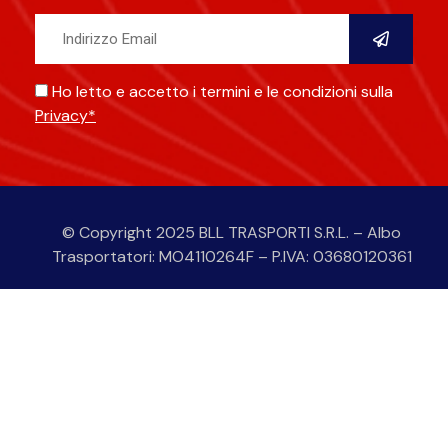
Ho letto e accetto i termini e le condizioni sulla
Privacy*
Alternative:
© Copyright 2025 BLL TRASPORTI S.R.L. – Albo
Trasportatori: MO4110264F – P.IVA: 03680120361