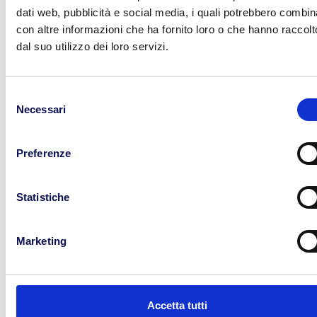
affidati a BLL Trasporti! Siamo esperti nella
dati web, pubblicità e social media, i quali potrebbero combin
gestione di merci pericolose su strada, grazie a una
con altre informazioni che ha fornito loro o che hanno raccolt
flotta di mezzi efficiente e a un personale
dal suo utilizzo dei loro servizi.
costantemente formato.
Selezione
Necessari
del
consenso
Cerca
Preferenze
Statistiche
Marketing
Categorie
Trasporto
Accetta tutti