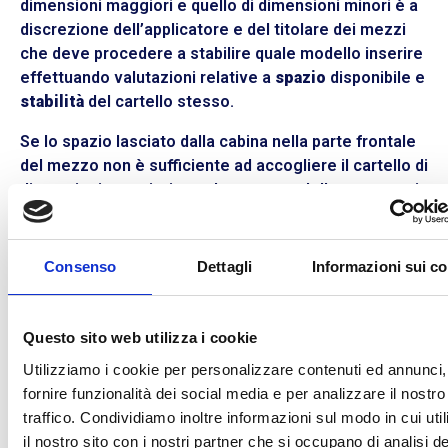
dimensioni maggiori e quello di dimensioni minori è a
discrezione dell’applicatore e del titolare dei mezzi
che deve procedere a stabilire quale modello inserire
effettuando valutazioni relative a
spazio
disponibile e
stabilità
del cartello stesso.
Se lo spazio lasciato dalla cabina nella parte frontale
del mezzo non è sufficiente ad accogliere il cartello di
dimensioni maggiori o se la struttura della carrozzeria
non consente un alloggiamento sicuro e stabile del
cartello stesso, è corretto procedere all’applicazione
del cartello più piccolo.
Consenso
Dettagli
Informazioni sui c
La sentenza dello scorso 22 Febbraio contribuisce a
segnare
un importante cambio di rotta in relazione
Questo sito web utilizza i cookie
ai controlli
e alle sanzioni fino ad ora operate dagli
Utilizziamo i cookie per personalizzare contenuti ed annunci,
addetti alla vigilanza e fornisce maggiore chiarezza
fornire funzionalità dei social media e per analizzare il nostro
riguardo al rispetto della norma.
traffico. Condividiamo inoltre informazioni sul modo in cui uti
Per effettuare il trasporto #ADR in totale sicurezza
il nostro sito con i nostri partner che si occupano di analisi de